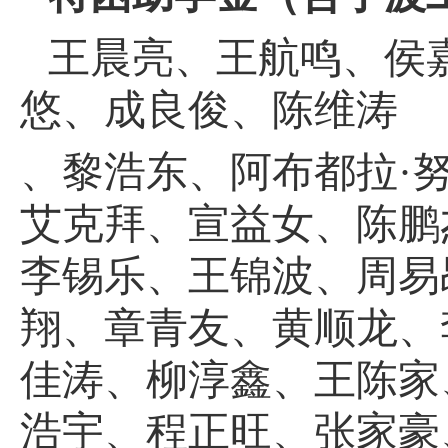
王晨亮
、
王航鸣
、
侯
悠
、
成良俊
、
陈维涛
、
黎浩东
、
阿布都拉
·
艾克拜
、
宣益女
、
陈鹏
李锡乐
、
王锦波
、
周易
翔
、
章青友
、
黄顺龙
、
佳涛
、
柳淳鑫
、
王陈家
浩宇
、
程正旺
、
张家豪