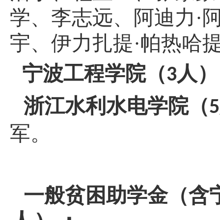
学
、
李志远
、
阿迪力
·
宇
、
伊力扎提
·帕热哈
宁波工程学院（
人）
3
浙江水利水电学院（
5
军
。
一般贫困助学金
（含