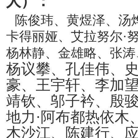
人）
：
陈俊玮、黄煜泽、汤
卡得丽娅、艾拉努尔
·
杨林静、金雄略、张涛
杨议攀、孔佳伟、
豪、王宇轩、李加
靖钦、邬子衿、殷
地力
·阿布都热依木
木沙江、陈建行、