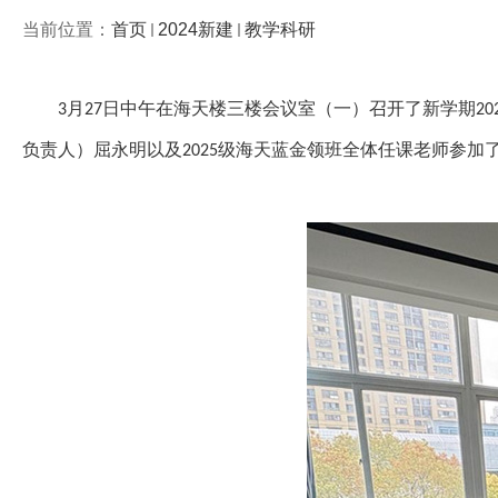
当前位置：
首页
2024新建
教学科研
月
日中午在海天楼三楼会议室（一）召开了新学期
3
27
20
负责人）屈永明以及
级海天蓝金领班全体任课老师参加
2025