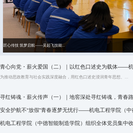
匠心传技 筑梦启航——吴起飞技能...
青心向党・薪火爱国（二）｜以红色口述史为载体——机电
为推动思政教育与社会实践深度融合，用红色口述史浸润青年思想、...
寻红铸魂・薪火传声（一）｜地窖深处寻红铸魂，青春路上
为深入挖掘本土红色资源，厚植青年一代的红色信仰，7月4日，“寻...
安全护航不“放假”青春逐梦无忧行——机电工程学院（中德
为坚守学生安全管理底线，全方位筑牢暑期平安育人屏障，6月30日...
机电工程学院（中德智能制造学院）组织全体党员集中收看